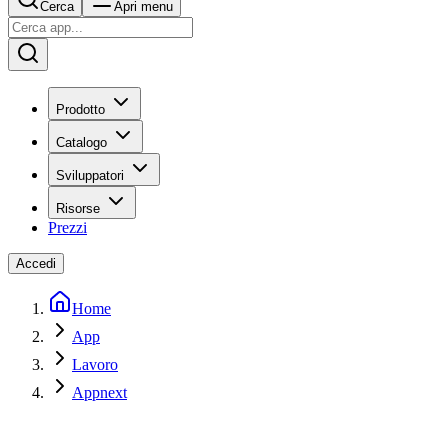
Cerca
Apri menu
Prodotto
Catalogo
Sviluppatori
Risorse
Prezzi
Accedi
Home
App
Lavoro
Appnext