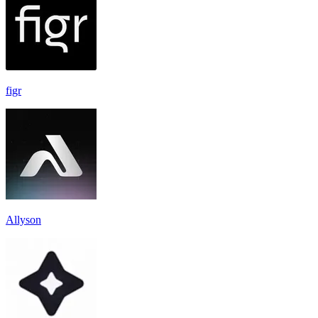
figr
Allyson