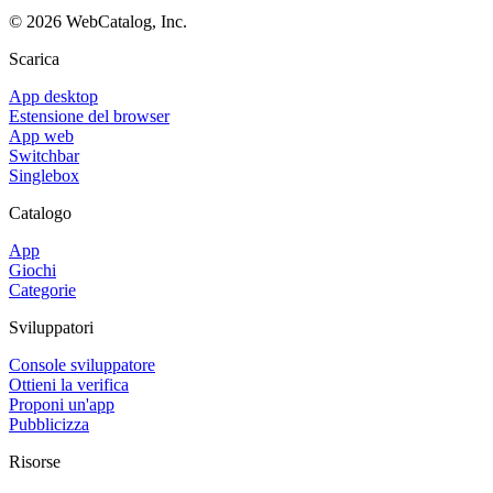
©
2026
WebCatalog, Inc.
Scarica
App desktop
Estensione del browser
App web
Switchbar
Singlebox
Catalogo
App
Giochi
Categorie
Sviluppatori
Console sviluppatore
Ottieni la verifica
Proponi un'app
Pubblicizza
Risorse