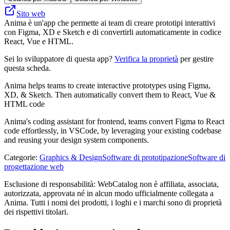
Sito web
Anima è un'app che permette ai team di creare prototipi interattivi
con Figma, XD e Sketch e di convertirli automaticamente in codice
React, Vue e HTML.
Sei lo sviluppatore di questa app?
Verifica la proprietà
per gestire
questa scheda.
Anima helps teams to create interactive prototypes using Figma,
XD, & Sketch. Then automatically convert them to React, Vue &
HTML code
Anima's coding assistant for frontend, teams convert Figma to React
code effortlessly, in VSCode, by leveraging your existing codebase
and reusing your design system components.
Categorie
:
Graphics & Design
Software di prototipazione
Software di
progettazione web
Esclusione di responsabilità: WebCatalog non è affiliata, associata,
autorizzata, approvata né in alcun modo ufficialmente collegata a
Anima. Tutti i nomi dei prodotti, i loghi e i marchi sono di proprietà
dei rispettivi titolari.