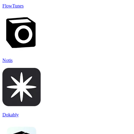
FlowTunes
Notis
Dokably