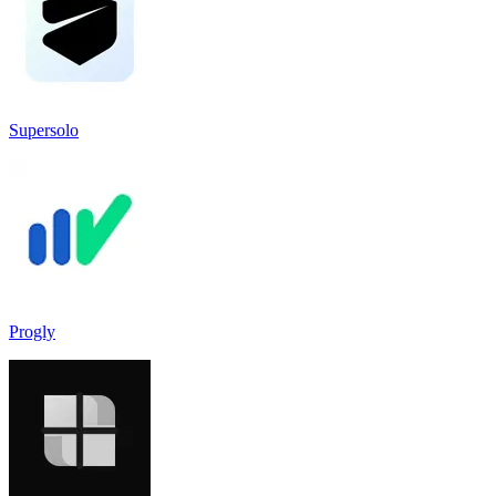
Supersolo
Progly