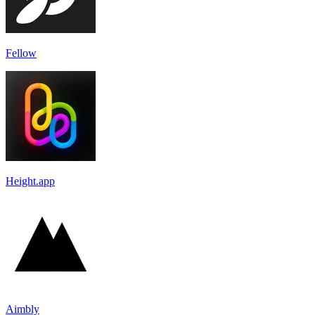
Fellow
Height.app
Aimbly