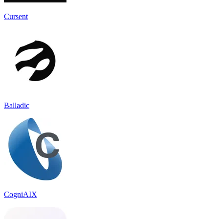
Cursent
Balladic
CogniAIX