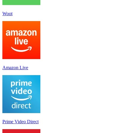
Woot
Amazon Live
Prime Video Direct