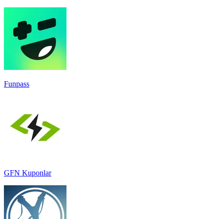
Funpass
GFN Kuponlar