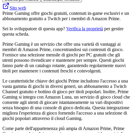
Sito web
Prime Gaming offre giochi gratuiti, contenuti in-game esclusivi e un
abbonamento gratuito a Twitch per i membri di Amazon Prime.
Sei lo sviluppatore di questa app?
Verifica la proprietà
per gestire
questa scheda.
Prime Gaming è un servizio che offre una varietà di vantaggi ai
membri di Amazon Prime, concentrandosi sui contenuti di gioco.
Fornisce una selezione mensile di giochi per PC gratuiti che gli
utenti possono rivendicare e mantenere per sempre. Questi giochi
fanno parte di un catalogo rotante, garantendo regolarmente nuovi
titoli per mantenere i contenuti freschi e coinvolgenti.
Le caratteristiche chiave dei giochi Prime includono l'accesso a una
vasta gamma di giochi in diversi generi, un abbonamento a Twitch
Channel gratuito e bottino di gioco per titoli popolari. Inoltre, Prime
Gaming si integra con Amazon Luna, un servizio di gioco cloud che
consente agli utenti di giocare istantaneamente su vari dispositivi
senza bisogno di una console di gioco dedicata. Questa integrazione
migliora l'esperienza di gioco fornendo l'accesso a una selezione di
giochi popolari attraverso il cloud Gaming.
Come parte dell'appartenenza più ampia di Amazon Prime, Prime