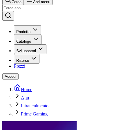
Cerca
Apri menu
Prodotto
Catalogo
Sviluppatori
Risorse
Prezzi
Accedi
Home
App
Intrattenimento
Prime Gaming