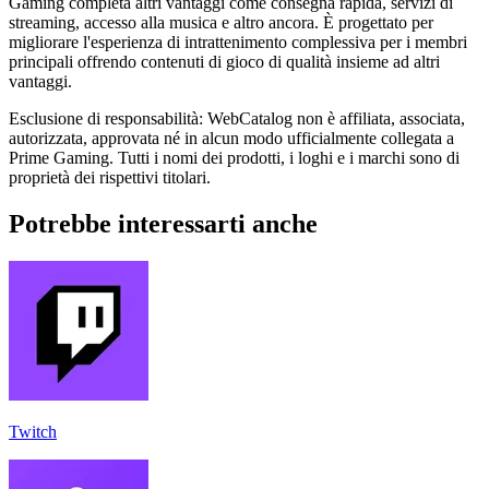
Gaming completa altri vantaggi come consegna rapida, servizi di
streaming, accesso alla musica e altro ancora. È progettato per
migliorare l'esperienza di intrattenimento complessiva per i membri
principali offrendo contenuti di gioco di qualità insieme ad altri
vantaggi.
Esclusione di responsabilità: WebCatalog non è affiliata, associata,
autorizzata, approvata né in alcun modo ufficialmente collegata a
Prime Gaming. Tutti i nomi dei prodotti, i loghi e i marchi sono di
proprietà dei rispettivi titolari.
Potrebbe interessarti anche
Twitch