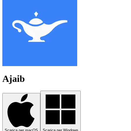
Ajaib
Scarica per macOS
Scarica per Windows