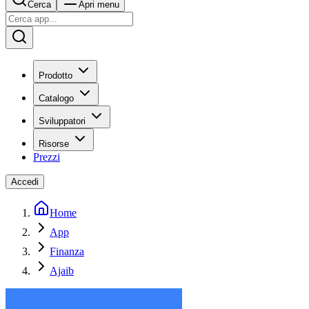
Cerca
Apri menu
Prodotto
Catalogo
Sviluppatori
Risorse
Prezzi
Accedi
Home
App
Finanza
Ajaib