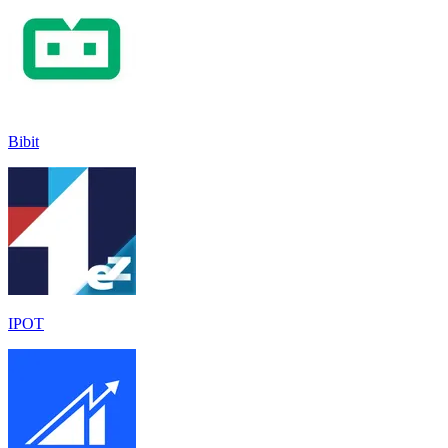
Bibit
IPOT