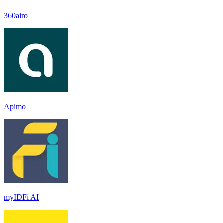
360airo
Apimo
myIDFi AI