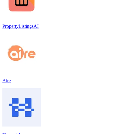
PropertyListingsAI
Aire