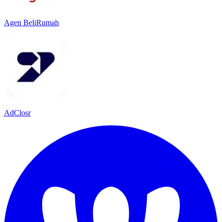
Agen BeliRumah
AdClosr