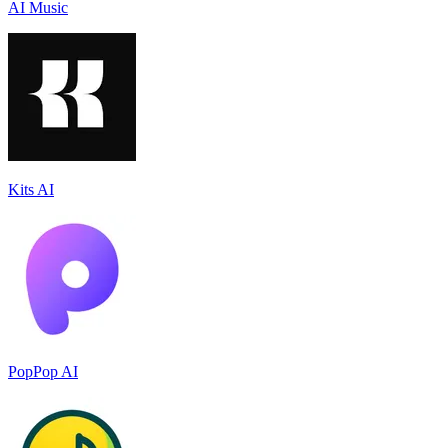
AI Music
Kits AI
PopPop AI