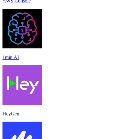
AWS Console
1min.AI
HeyGen