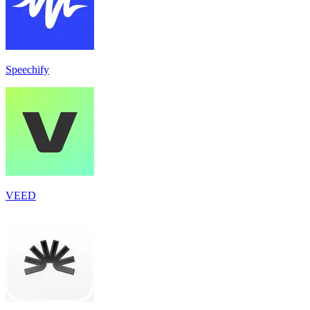
Speechify
VEED