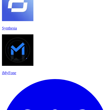
Synthesia
iMyFone