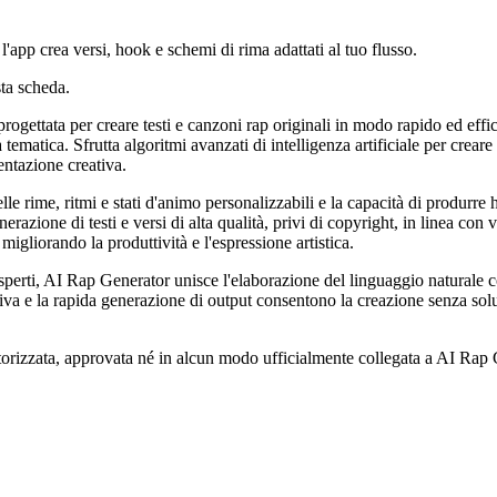
 l'app crea versi, hook e schemi di rima adattati al tuo flusso.
ta scheda.
progettata per creare testi e canzoni rap originali in modo rapido ed effi
ematica. Sfrutta algoritmi avanzati di intelligenza artificiale per creare 
entazione creativa.
le rime, ritmi e stati d'animo personalizzabili e la capacità di produrre 
ione di testi e versi di alta qualità, privi di copyright, in linea con var
igliorando la produttività e l'espressione artistica.
 esperti, AI Rap Generator unisce l'elaborazione del linguaggio naturale
uitiva e la rapida generazione di output consentono la creazione senza so
torizzata, approvata né in alcun modo ufficialmente collegata a AI Rap Ge