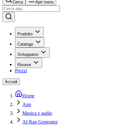
Cerca
Apri menu
Prodotto
Catalogo
Sviluppatori
Risorse
Prezzi
Accedi
Home
App
Musica e audio
AI Rap Generator