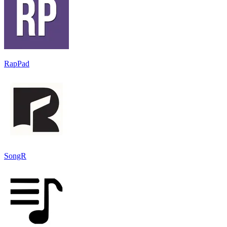
RapPad
SongR