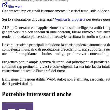
Sito web
Genera testi rap originali istantaneamente: inserisci tema, stile o idee e
Sei lo sviluppatore di questa app?
Verifica la proprietà
per gestire ques
AI Rap Generator è un'applicazione basata sull'intelligenza artificiale 
genera versi rap con schemi di rime coerenti, flusso ritmico e rilevanza t
rendendolo adatto per sessioni di freestyle, scrittura in studio o sperim
Le caratteristiche principali includono la corrispondenza automatica del
competenze musicali o di produzione precedenti. L'app supporta la generaz
utenti di fare rapidamente brainstorming e produrre vari contenuti rap, m
Progettato per un'ampia gamma di utenti, dai principianti ai parolieri
contenuti rap pertinenti, vivaci e coinvolgenti. La sua interfaccia int
costruzione dei testi e l'integrità del ritmo.
Esclusione di responsabilità: WebCatalog non è affiliata, associata, au
dei rispettivi titolari.
Potrebbe interessarti anche