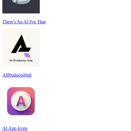
There's An AI For That
AIProductsHub
AI App Icons