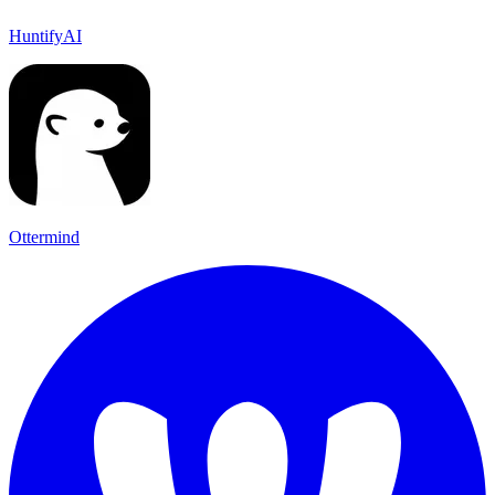
HuntifyAI
Ottermind