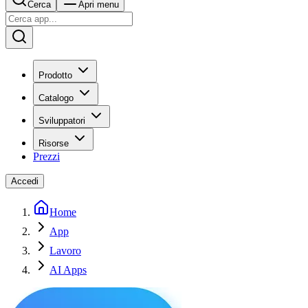
Cerca
Apri menu
Prodotto
Catalogo
Sviluppatori
Risorse
Prezzi
Accedi
Home
App
Lavoro
AI Apps