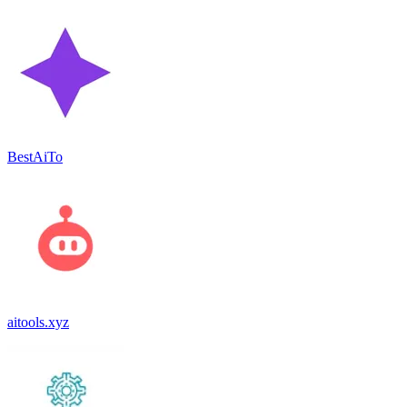
BestAiTo
aitools.xyz