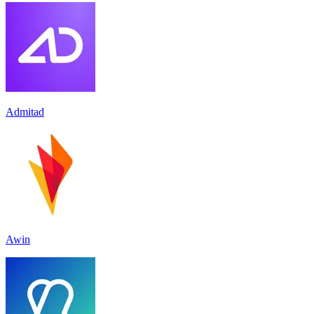
Admitad
Awin