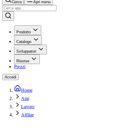
Cerca
Apri menu
Prodotto
Catalogo
Sviluppatori
Risorse
Prezzi
Accedi
Home
App
Lavoro
Affilae