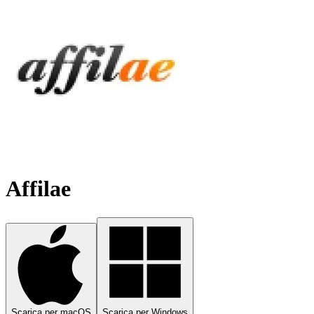
Affilae
Scarica per macOS
Scarica per Windows