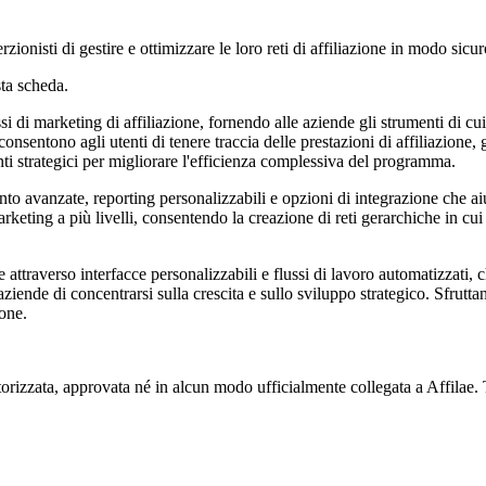
zionisti di gestire e ottimizzare le loro reti di affiliazione in modo sicur
ta scheda.
si di marketing di affiliazione, fornendo alle aziende gli strumenti di cu
sentono agli utenti di tenere traccia delle prestazioni di affiliazione, 
ti strategici per migliorare l'efficienza complessiva del programma.
nto avanzate, reporting personalizzabili e opzioni di integrazione che aiu
eting a più livelli, consentendo la creazione di reti gerarchiche in cui gl
 attraverso interfacce personalizzabili e flussi di lavoro automatizzati,
ziende di concentrarsi sulla crescita e sullo sviluppo strategico. Sfrutta
ione.
orizzata, approvata né in alcun modo ufficialmente collegata a Affilae. Tu