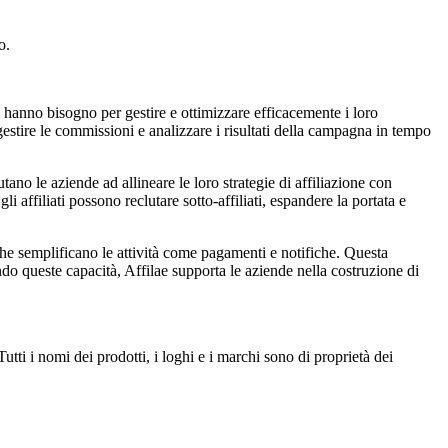
o.
i hanno bisogno per gestire e ottimizzare efficacemente i loro
gestire le commissioni e analizzare i risultati della campagna in tempo
tano le aziende ad allineare le loro strategie di affiliazione con
i affiliati possono reclutare sotto-affiliati, espandere la portata e
 che semplificano le attività come pagamenti e notifiche. Questa
ndo queste capacità, Affilae supporta le aziende nella costruzione di
tti i nomi dei prodotti, i loghi e i marchi sono di proprietà dei