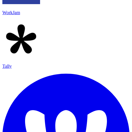
WorkJam
Tally