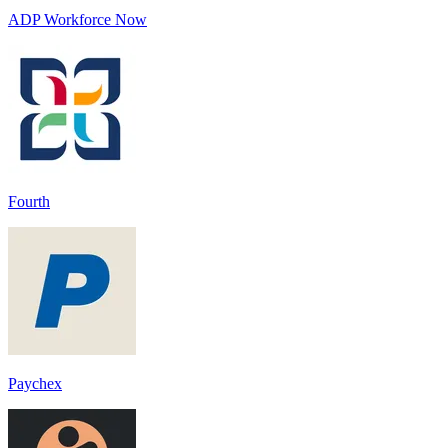
ADP Workforce Now
Fourth
Paychex