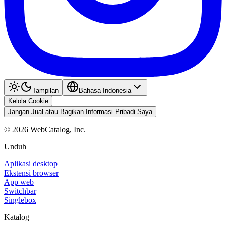
Tampilan
Bahasa Indonesia
Kelola Cookie
Jangan Jual atau Bagikan Informasi Pribadi Saya
©
2026
WebCatalog, Inc.
Unduh
Aplikasi desktop
Ekstensi browser
App web
Switchbar
Singlebox
Katalog