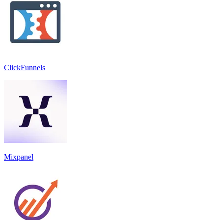
ClickFunnels
Mixpanel