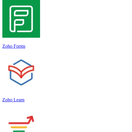
Zoho Forms
Zoho Learn