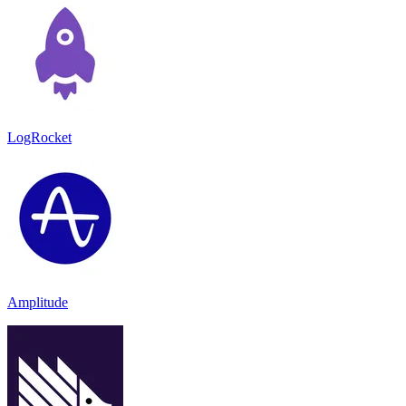
LogRocket
Amplitude