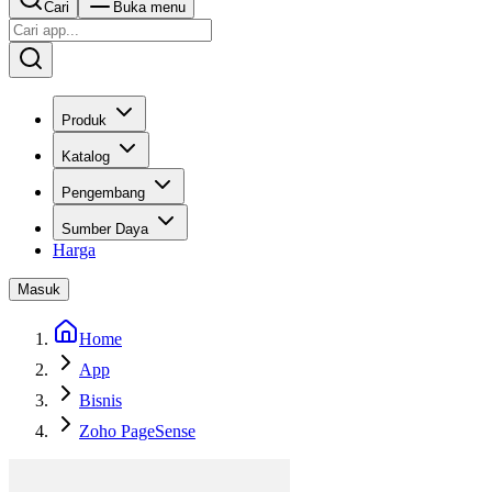
Cari
Buka menu
Produk
Katalog
Pengembang
Sumber Daya
Harga
Masuk
Home
App
Bisnis
Zoho PageSense