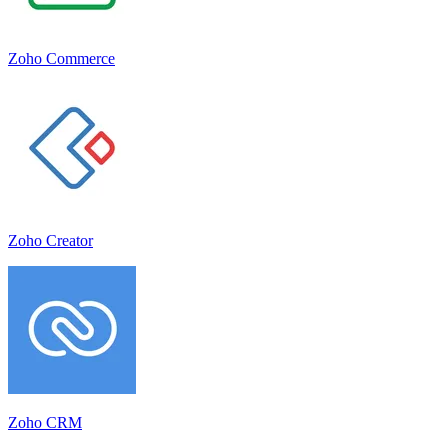
Zoho Commerce
Zoho Creator
Zoho CRM