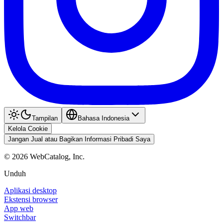
Tampilan
Bahasa Indonesia
Kelola Cookie
Jangan Jual atau Bagikan Informasi Pribadi Saya
©
2026
WebCatalog, Inc.
Unduh
Aplikasi desktop
Ekstensi browser
App web
Switchbar