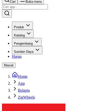
Cari
Buka menu
Produk
Katalog
Pengembang
Sumber Daya
Harga
Masuk
Home
App
Belanja
ZigWheels