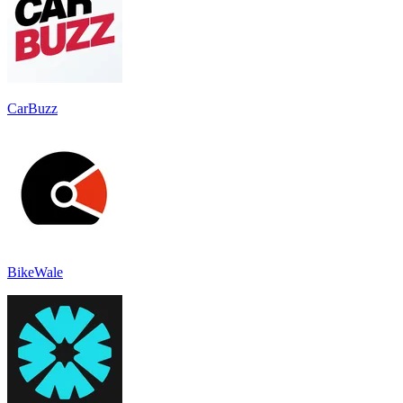
CarBuzz
BikeWale