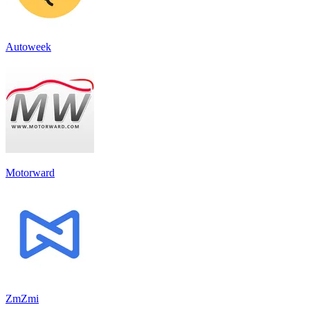
Autoweek
Motorward
ZmZmi