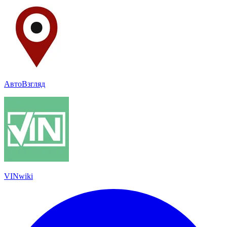
АвтоВзгляд
VINwiki