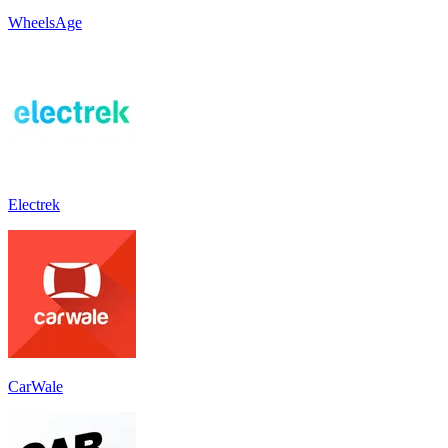
WheelsAge
Electrek
CarWale