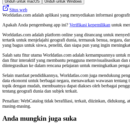
Unduh untuk macOS
Unduh untuk Windows
Situs web
Worldatlas.com adalah aplikasi yang menyediakan informasi geografis
Apakah Anda pengembang app ini?
Verifikasi kepemilikan
untuk meng
Worldatlas.com adalah platform online yang dirancang untuk menyedi
tertarik untuk menjelajahi geografi dunia, termasuk benua, negara, d
yang bagus untuk siswa, peneliti, dan siapa pun yang ingin meningk
Salah satu fitur utama Worldatlas.com adalah kemampuannya untuk me
dan fitur interaktif yang membantu pengguna memvisualisasikan dan
diintegrasikan ke dalam rencana pelajaran untuk meningkatkan pengal
Selain manfaat pendidikannya, Worldatlas.com juga mendukung penget
data ekonomi untuk berbagai negara, menawarkan wawasan tentang t
topik dengan mudah, membuatnya dapat diakses oleh berbagai penggu
tentang geografi dunia dan subjek terkait.
Penafian: WebCatalog tidak berafiliasi, terkait, diizinkan, didukun
masing-masing.
Anda mungkin juga suka