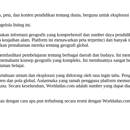
, peta, dan konten pendidikan tentang dunia, berguna untuk eksplorasi
elola listing ini.
akan informasi geografis yang komprehensif dan sumber daya pendidika
an keajaiban alam. Platform ini menawarkan peta terperinci dan banyak 
atkan pemahaman mereka tentang geografi global.
mfasilitasi pembelajaran tentang berbagai daerah dan budaya. Ini memb
 memahami konsep geografis yang kompleks. Ini membuatnya sangat be
aman belajar.
ahuan umum dan eksplorasi yang didorong oleh rasa ingin tahu. Penggu
ren dan pola global. Antarmuka yang ramah pengguna platform memun
na. Secara keseluruhan, Worldatlas.com adalah sumber yang dapat di
g, atau dengan cara apa pun terhubung secara resmi dengan Worldatlas.