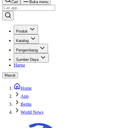
Cari
Buka menu
Produk
Katalog
Pengembang
Sumber Daya
Harga
Masuk
Home
App
Berita
World News