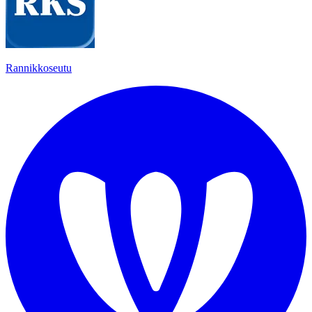
Rannikkoseutu