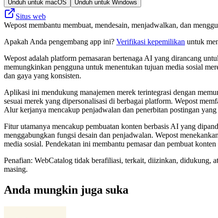
Unduh untuk macOS
Unduh untuk Windows
Situs web
Wepost membantu membuat, mendesain, menjadwalkan, dan menggunakan
Apakah Anda pengembang app ini?
Verifikasi kepemilikan
untuk meng
Wepost adalah platform pemasaran bertenaga AI yang dirancang untu
memungkinkan pengguna untuk menentukan tujuan media sosial merek
dan gaya yang konsisten.
Aplikasi ini mendukung manajemen merek terintegrasi dengan memun
sesuai merek yang dipersonalisasi di berbagai platform. Wepost memfa
Alur kerjanya mencakup penjadwalan dan penerbitan postingan yang d
Fitur utamanya mencakup pembuatan konten berbasis AI yang dipandu
menggabungkan fungsi desain dan penjadwalan. Wepost menekankan 
media sosial. Pendekatan ini membantu pemasar dan pembuat konten m
Penafian: WebCatalog tidak berafiliasi, terkait, diizinkan, didukun
masing.
Anda mungkin juga suka