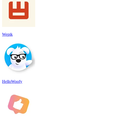
Wepik
HelloWoofy