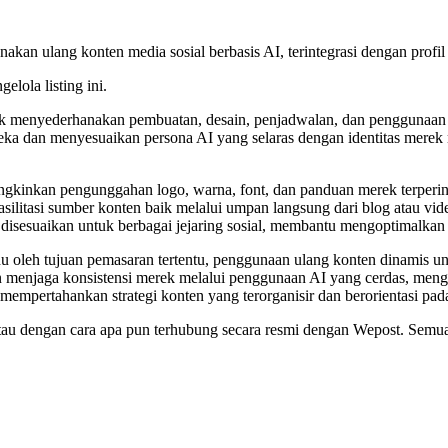
 ulang konten media sosial berbasis AI, terintegrasi dengan profil 
elola listing ini.
k menyederhanakan pembuatan, desain, penjadwalan, dan penggunaan kem
a dan menyesuaikan persona AI yang selaras dengan identitas merek
gkinkan pengunggahan logo, warna, font, dan panduan merek terperi
silitasi sumber konten baik melalui umpan langsung dari blog atau vide
isesuaikan untuk berbagai jejaring sosial, membantu mengoptimalkan d
 oleh tujuan pemasaran tertentu, penggunaan ulang konten dinamis u
menjaga konsistensi merek melalui penggunaan AI yang cerdas, mengu
empertahankan strategi konten yang terorganisir dan berorientasi pad
g, atau dengan cara apa pun terhubung secara resmi dengan Wepost. Sem