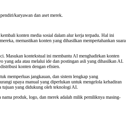
pendiri/karyawan dan aset merek.
bali konten media sosial dalam alur kerja terpadu. Hal ini
 mereka, memastikan konten yang dihasilkan mempertahankan suara
nci. Masukan kontekstual ini membantu AI menghadirkan konten
o yang ada atau melalui ide dan postingan asli yang dihasilkan AI.
istribusi konten dengan efisien.
ntuk memperluas jangkauan, dan sistem lengkap yang
rangi upaya manual yang diperlukan untuk mengelola kehadiran
a tujuan yang didukung oleh teknologi AI.
ua nama produk, logo, dan merek adalah milik pemiliknya masing-