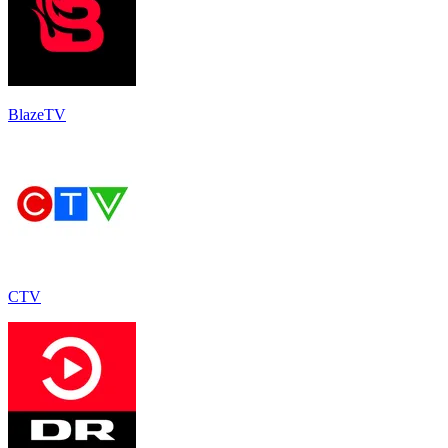
BlazeTV
CTV