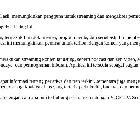
l asli, memungkinkan pengguna untuk streaming dan mengakses pemrog
elola listing ini.
termasuk film dokumenter, program berita, dan serial asli. Ini memb
kasi ini memungkinkan pemirsa untuk terlibat dengan konten yang men
kukan streaming konten langsung, seperti podcast dan seri video, se
udaya, dan pemrograman hiburan. Aplikasi ini tersedia sebagai bagian 
t informasi tentang peristiwa dan tren terkini, sementara juga meng
 menarik bagi khalayak luas yang tertarik pada berita, budaya, dan pem
g, atau dengan cara apa pun terhubung secara resmi dengan VICE TV. S