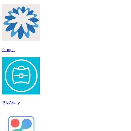
Coupa
BizAway