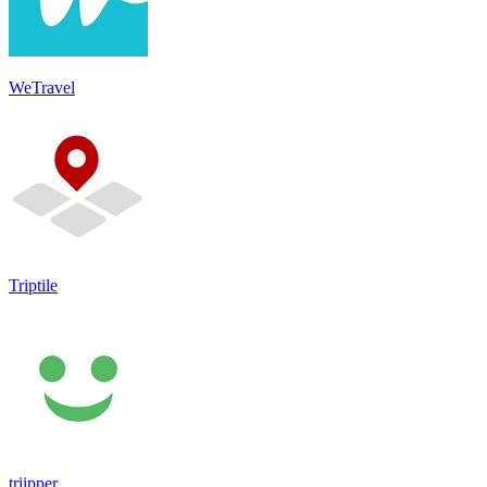
WeTravel
Triptile
triipper