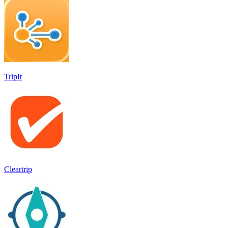
TripIt
Cleartrip