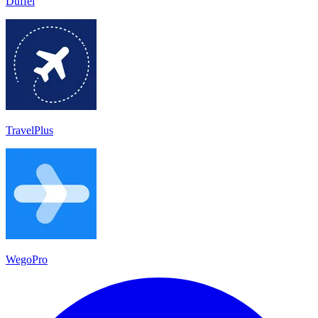
Duffel
TravelPlus
WegoPro