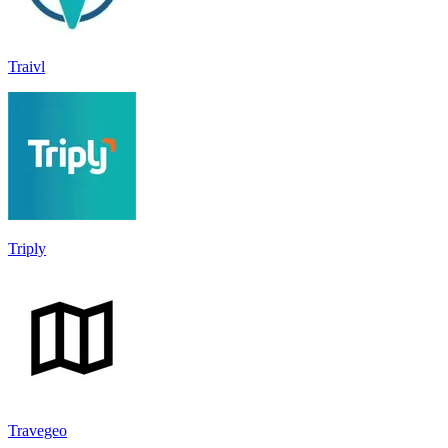
Traivl
Triply
Travegeo