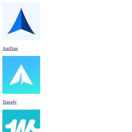
AmTrav
Travefy