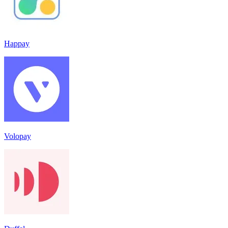
Happay
Volopay