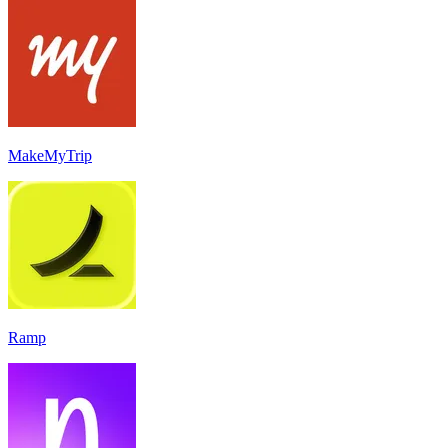
MakeMyTrip
Ramp