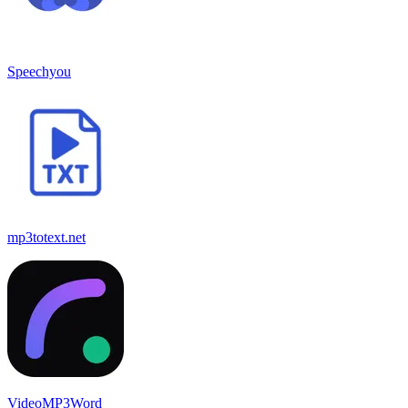
Speechyou
mp3totext.net
VideoMP3Word