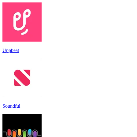
Uppbeat
Soundful