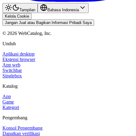
Tampilan
Bahasa Indonesia
Kelola Cookie
Jangan Jual atau Bagikan Informasi Pribadi Saya
©
2026
WebCatalog, Inc.
Unduh
Aplikasi desktop
Ekstensi browser
App web
Switchbar
Singlebox
Katalog
App
Game
Kategori
Pengembang
Konsol Pengembang
Dapatkan verifikasi