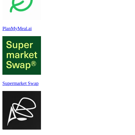
PlanMyMeal.ai
Supermarket Swap