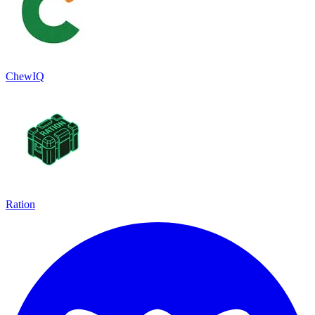
ChewIQ
Ration