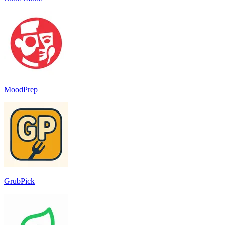
MoodPrep
GrubPick