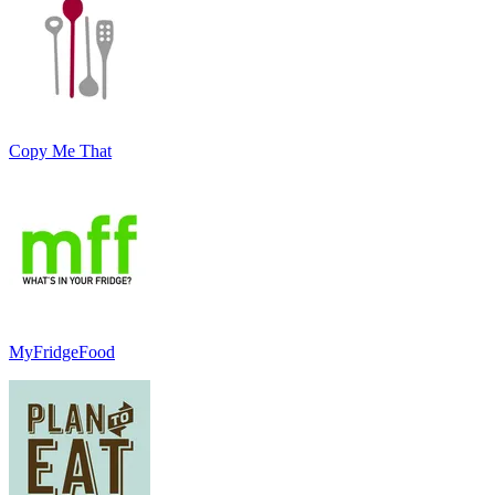
Copy Me That
MyFridgeFood