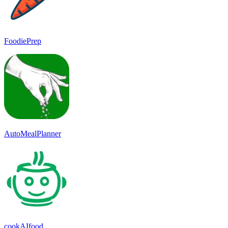
FoodiePrep
AutoMealPlanner
cookAIfood