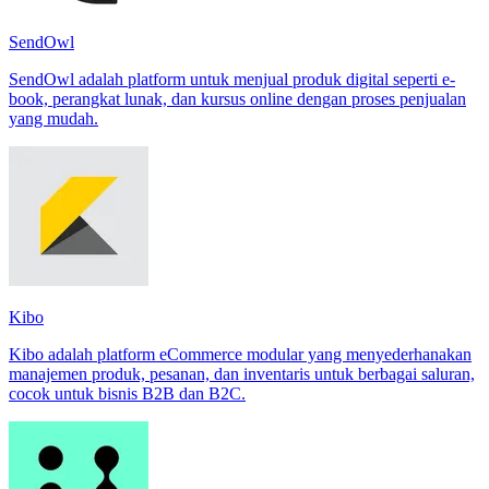
SendOwl
SendOwl adalah platform untuk menjual produk digital seperti e-
book, perangkat lunak, dan kursus online dengan proses penjualan
yang mudah.
Kibo
Kibo adalah platform eCommerce modular yang menyederhanakan
manajemen produk, pesanan, dan inventaris untuk berbagai saluran,
cocok untuk bisnis B2B dan B2C.