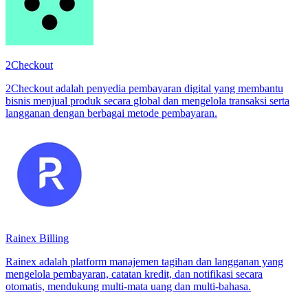
2Checkout
2Checkout adalah penyedia pembayaran digital yang membantu
bisnis menjual produk secara global dan mengelola transaksi serta
langganan dengan berbagai metode pembayaran.
Rainex Billing
Rainex adalah platform manajemen tagihan dan langganan yang
mengelola pembayaran, catatan kredit, dan notifikasi secara
otomatis, mendukung multi-mata uang dan multi-bahasa.