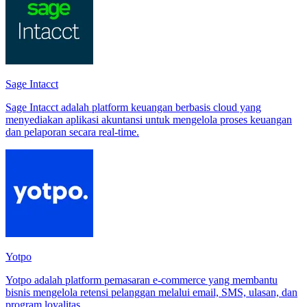
Sage Intacct
Sage Intacct adalah platform keuangan berbasis cloud yang
menyediakan aplikasi akuntansi untuk mengelola proses keuangan
dan pelaporan secara real-time.
Yotpo
Yotpo adalah platform pemasaran e-commerce yang membantu
bisnis mengelola retensi pelanggan melalui email, SMS, ulasan, dan
program loyalitas.