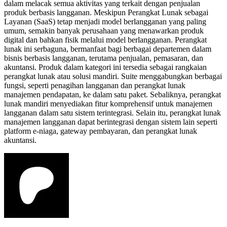
dalam melacak semua aktivitas yang terkait dengan penjualan
produk berbasis langganan. Meskipun Perangkat Lunak sebagai
Layanan (SaaS) tetap menjadi model berlangganan yang paling
umum, semakin banyak perusahaan yang menawarkan produk
digital dan bahkan fisik melalui model berlangganan. Perangkat
lunak ini serbaguna, bermanfaat bagi berbagai departemen dalam
bisnis berbasis langganan, terutama penjualan, pemasaran, dan
akuntansi. Produk dalam kategori ini tersedia sebagai rangkaian
perangkat lunak atau solusi mandiri. Suite menggabungkan berbagai
fungsi, seperti penagihan langganan dan perangkat lunak
manajemen pendapatan, ke dalam satu paket. Sebaliknya, perangkat
lunak mandiri menyediakan fitur komprehensif untuk manajemen
langganan dalam satu sistem terintegrasi. Selain itu, perangkat lunak
manajemen langganan dapat berintegrasi dengan sistem lain seperti
platform e-niaga, gateway pembayaran, dan perangkat lunak
akuntansi.