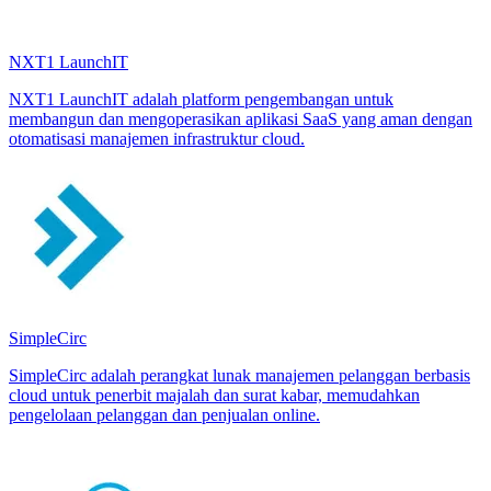
NXT1 LaunchIT
NXT1 LaunchIT adalah platform pengembangan untuk
membangun dan mengoperasikan aplikasi SaaS yang aman dengan
otomatisasi manajemen infrastruktur cloud.
SimpleCirc
SimpleCirc adalah perangkat lunak manajemen pelanggan berbasis
cloud untuk penerbit majalah dan surat kabar, memudahkan
pengelolaan pelanggan dan penjualan online.