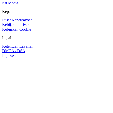
Kit Media
Kepatuhan
Pusat Kepercayaan
Kebijakan Privasi
Kebijakan Cookie
Legal
Ketentuan Layanan
DMCA / DSA
Impressum