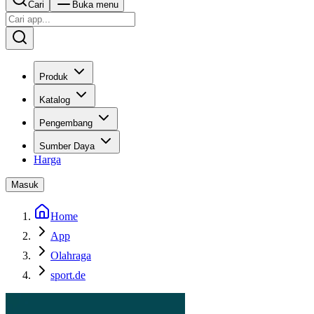
Cari
Buka menu
Produk
Katalog
Pengembang
Sumber Daya
Harga
Masuk
Home
App
Olahraga
sport.de