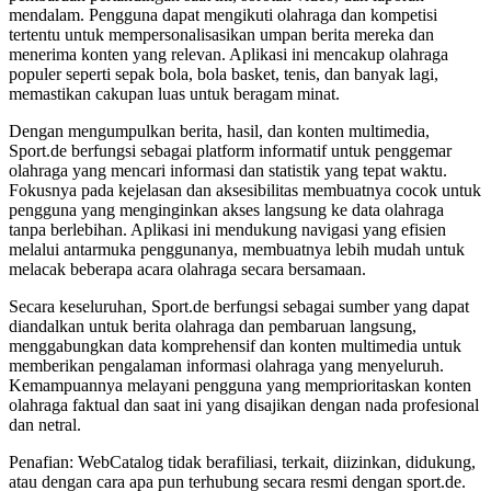
mendalam. Pengguna dapat mengikuti olahraga dan kompetisi
tertentu untuk mempersonalisasikan umpan berita mereka dan
menerima konten yang relevan. Aplikasi ini mencakup olahraga
populer seperti sepak bola, bola basket, tenis, dan banyak lagi,
memastikan cakupan luas untuk beragam minat.
Dengan mengumpulkan berita, hasil, dan konten multimedia,
Sport.de berfungsi sebagai platform informatif untuk penggemar
olahraga yang mencari informasi dan statistik yang tepat waktu.
Fokusnya pada kejelasan dan aksesibilitas membuatnya cocok untuk
pengguna yang menginginkan akses langsung ke data olahraga
tanpa berlebihan. Aplikasi ini mendukung navigasi yang efisien
melalui antarmuka penggunanya, membuatnya lebih mudah untuk
melacak beberapa acara olahraga secara bersamaan.
Secara keseluruhan, Sport.de berfungsi sebagai sumber yang dapat
diandalkan untuk berita olahraga dan pembaruan langsung,
menggabungkan data komprehensif dan konten multimedia untuk
memberikan pengalaman informasi olahraga yang menyeluruh.
Kemampuannya melayani pengguna yang memprioritaskan konten
olahraga faktual dan saat ini yang disajikan dengan nada profesional
dan netral.
Penafian: WebCatalog tidak berafiliasi, terkait, diizinkan, didukung,
atau dengan cara apa pun terhubung secara resmi dengan sport.de.