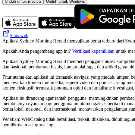
Unduh untuk macOS
Unduh untuk Windows
Situs web
Aplikasi Sydney Morning Herald menyajikan berita terbaru dari Sydne
Apakah Anda pengembang app ini?
Verifikasi kepemilikan
untuk meng
Aplikasi Sydney Morning Herald memberi pengguna akses komprehensif 
dan nasional, pembaruan bisnis, liputan olahraga, dan artikel gaya h
Fitur utama dari aplikasi ini termasuk navigasi yang mudah, umpan b
menawarkan konten multimedia, seperti video dan podcast, yang men
konten eksklusif, termasuk potongan opini dan jurnalisme investiga
Aplikasi ini dirancang agar ramah pengguna, memungkinkan pembaca
membuatnya nyaman bagi pengguna untuk mengakses berita di mana saj
berita lokal, nasional, dan internasional, menawarkan pengalaman y
Penafian: WebCatalog tidak berafiliasi, terkait, diizinkan, didukun
pemiliknya masing-masing.