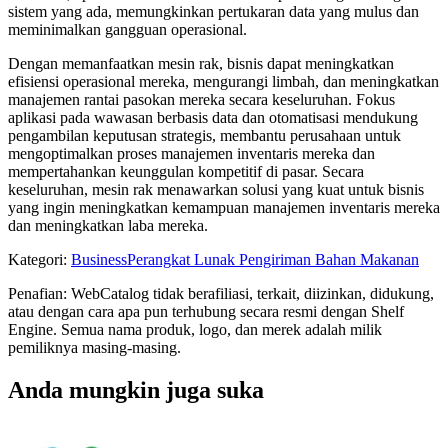
sistem yang ada, memungkinkan pertukaran data yang mulus dan
meminimalkan gangguan operasional.
Dengan memanfaatkan mesin rak, bisnis dapat meningkatkan
efisiensi operasional mereka, mengurangi limbah, dan meningkatkan
manajemen rantai pasokan mereka secara keseluruhan. Fokus
aplikasi pada wawasan berbasis data dan otomatisasi mendukung
pengambilan keputusan strategis, membantu perusahaan untuk
mengoptimalkan proses manajemen inventaris mereka dan
mempertahankan keunggulan kompetitif di pasar. Secara
keseluruhan, mesin rak menawarkan solusi yang kuat untuk bisnis
yang ingin meningkatkan kemampuan manajemen inventaris mereka
dan meningkatkan laba mereka.
Kategori
:
Business
Perangkat Lunak Pengiriman Bahan Makanan
Penafian: WebCatalog tidak berafiliasi, terkait, diizinkan, didukung,
atau dengan cara apa pun terhubung secara resmi dengan Shelf
Engine. Semua nama produk, logo, dan merek adalah milik
pemiliknya masing-masing.
Anda mungkin juga suka