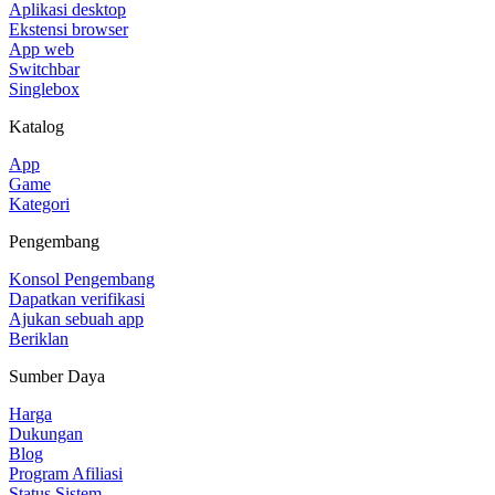
Aplikasi desktop
Ekstensi browser
App web
Switchbar
Singlebox
Katalog
App
Game
Kategori
Pengembang
Konsol Pengembang
Dapatkan verifikasi
Ajukan sebuah app
Beriklan
Sumber Daya
Harga
Dukungan
Blog
Program Afiliasi
Status Sistem