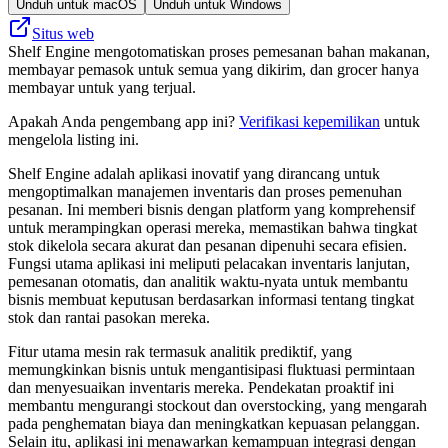
Unduh untuk macOS
Unduh untuk Windows
Situs web
Shelf Engine mengotomatiskan proses pemesanan bahan makanan,
membayar pemasok untuk semua yang dikirim, dan grocer hanya
membayar untuk yang terjual.
Apakah Anda pengembang app ini?
Verifikasi kepemilikan
untuk
mengelola listing ini.
Shelf Engine adalah aplikasi inovatif yang dirancang untuk
mengoptimalkan manajemen inventaris dan proses pemenuhan
pesanan. Ini memberi bisnis dengan platform yang komprehensif
untuk merampingkan operasi mereka, memastikan bahwa tingkat
stok dikelola secara akurat dan pesanan dipenuhi secara efisien.
Fungsi utama aplikasi ini meliputi pelacakan inventaris lanjutan,
pemesanan otomatis, dan analitik waktu-nyata untuk membantu
bisnis membuat keputusan berdasarkan informasi tentang tingkat
stok dan rantai pasokan mereka.
Fitur utama mesin rak termasuk analitik prediktif, yang
memungkinkan bisnis untuk mengantisipasi fluktuasi permintaan
dan menyesuaikan inventaris mereka. Pendekatan proaktif ini
membantu mengurangi stockout dan overstocking, yang mengarah
pada penghematan biaya dan meningkatkan kepuasan pelanggan.
Selain itu, aplikasi ini menawarkan kemampuan integrasi dengan