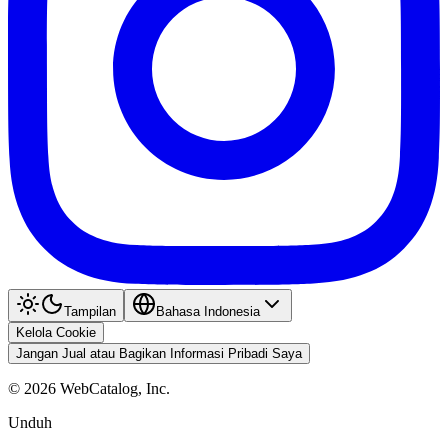
Tampilan
Bahasa Indonesia
Kelola Cookie
Jangan Jual atau Bagikan Informasi Pribadi Saya
©
2026
WebCatalog, Inc.
Unduh