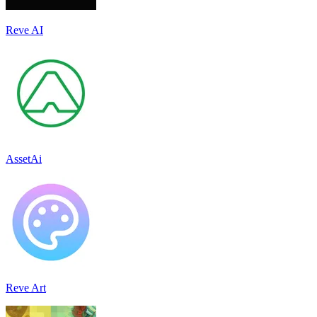
Reve AI
AssetAi
Reve Art