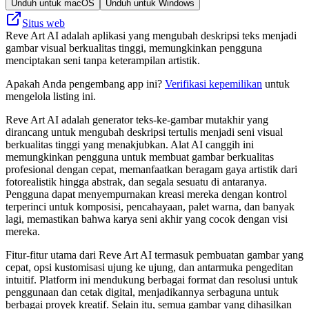
Unduh untuk macOS
Unduh untuk Windows
Situs web
Reve Art AI adalah aplikasi yang mengubah deskripsi teks menjadi
gambar visual berkualitas tinggi, memungkinkan pengguna
menciptakan seni tanpa keterampilan artistik.
Apakah Anda pengembang app ini?
Verifikasi kepemilikan
untuk
mengelola listing ini.
Reve Art AI adalah generator teks-ke-gambar mutakhir yang
dirancang untuk mengubah deskripsi tertulis menjadi seni visual
berkualitas tinggi yang menakjubkan. Alat AI canggih ini
memungkinkan pengguna untuk membuat gambar berkualitas
profesional dengan cepat, memanfaatkan beragam gaya artistik dari
fotorealistik hingga abstrak, dan segala sesuatu di antaranya.
Pengguna dapat menyempurnakan kreasi mereka dengan kontrol
terperinci untuk komposisi, pencahayaan, palet warna, dan banyak
lagi, memastikan bahwa karya seni akhir yang cocok dengan visi
mereka.
Fitur-fitur utama dari Reve Art AI termasuk pembuatan gambar yang
cepat, opsi kustomisasi ujung ke ujung, dan antarmuka pengeditan
intuitif. Platform ini mendukung berbagai format dan resolusi untuk
penggunaan dan cetak digital, menjadikannya serbaguna untuk
berbagai proyek kreatif. Selain itu, semua gambar yang dihasilkan