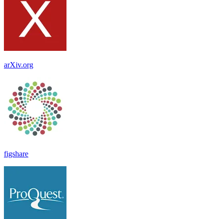
arXiv.org
figshare