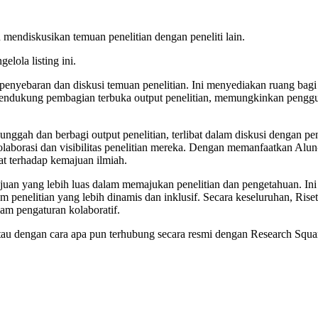
mendiskusikan temuan penelitian dengan peneliti lain.
elola listing ini.
penyebaran dan diskusi temuan penelitian. Ini menyediakan ruang bagi 
 mendukung pembagian terbuka output penelitian, memungkinkan pengg
nggah dan berbagi output penelitian, terlibat dalam diskusi dengan pen
kolaborasi dan visibilitas penelitian mereka. Dengan memanfaatkan Alu
 terhadap kemajuan ilmiah.
ujuan yang lebih luas dalam memajukan penelitian dan pengetahuan. Ini
m penelitian yang lebih dinamis dan inklusif. Secara keseluruhan, Riset
am pengaturan kolaboratif.
g, atau dengan cara apa pun terhubung secara resmi dengan Research Sq