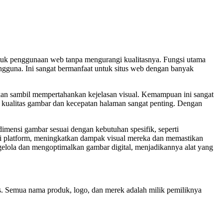
tuk penggunaan web tanpa mengurangi kualitasnya. Fungsi utama
guna. Ini sangat bermanfaat untuk situs web dengan banyak
kan sambil mempertahankan kejelasan visual. Kemampuan ini sangat
a kualitas gambar dan kecepatan halaman sangat penting. Dengan
mensi gambar sesuai dengan kebutuhan spesifik, seperti
gai platform, meningkatkan dampak visual mereka dan memastikan
elola dan mengoptimalkan gambar digital, menjadikannya alat yang
ges. Semua nama produk, logo, dan merek adalah milik pemiliknya