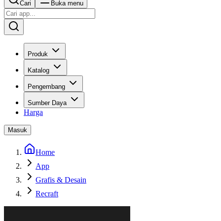
Cari
Buka menu
Produk
Katalog
Pengembang
Sumber Daya
Harga
Masuk
Home
App
Grafis & Desain
Recraft