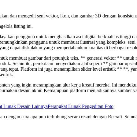
kan dan mengedit seni vektor, ikon, dan gambar 3D dengan konsistens
elola listing ini.
yakan pengguna untuk menghasilkan aset digital berkualitas tinggi dar
 memungkinkan pengguna untuk membuat ilustrasi yang kompleks, seni 
ng dapat diskalakan yang mempertahankan kualitas di berbagai resolu
 untuk membuat gambar dari petunjuk teks, ** generasi vektor ** untu
k. Selain itu, perekrtaan menyediakan alat seperti ** gambar upscaler
ang tepat. Platform ini juga menampilkan slider level artistik ** **,
entrik.
 konten yang ingin merampingkan alur kerja kreatif mereka. Ini mend
urnakan desain akhir. Kemampuan platform menjadikannya sumber yan
at Lunak Desain Lainnya
Perangkat Lunak Pengeditan Foto
g, atau dengan cara apa pun terhubung secara resmi dengan Recraft. Sem