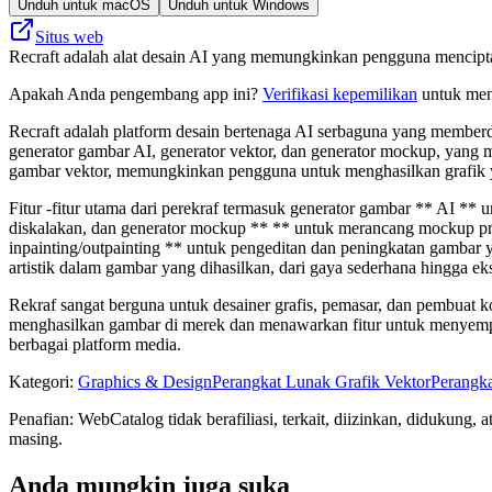
Unduh untuk macOS
Unduh untuk Windows
Situs web
Recraft adalah alat desain AI yang memungkinkan pengguna mencipta
Apakah Anda pengembang app ini?
Verifikasi kepemilikan
untuk meng
Recraft adalah platform desain bertenaga AI serbaguna yang memberda
generator gambar AI, generator vektor, dan generator mockup, yang
gambar vektor, memungkinkan pengguna untuk menghasilkan grafik ya
Fitur -fitur utama dari perekraf termasuk generator gambar ** AI **
diskalakan, dan generator mockup ** ** untuk merancang mockup produ
inpainting/outpainting ** untuk pengeditan dan peningkatan gambar y
artistik dalam gambar yang dihasilkan, dari gaya sederhana hingga eks
Rekraf sangat berguna untuk desainer grafis, pemasar, dan pembuat
menghasilkan gambar di merek dan menawarkan fitur untuk menyemp
berbagai platform media.
Kategori
:
Graphics & Design
Perangkat Lunak Grafik Vektor
Perangk
Penafian: WebCatalog tidak berafiliasi, terkait, diizinkan, didukun
masing.
Anda mungkin juga suka