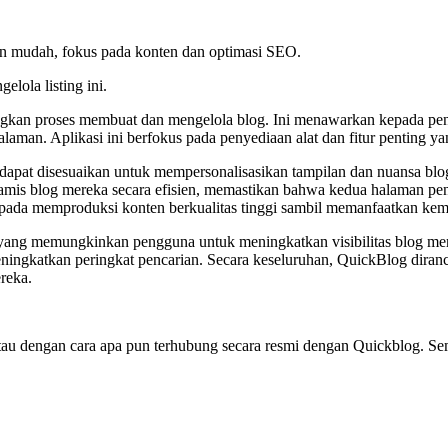
n mudah, fokus pada konten dan optimasi SEO.
elola listing ini.
ngkan proses membuat dan mengelola blog. Ini menawarkan kepada pe
aman. Aplikasi ini berfokus pada penyediaan alat dan fitur penting y
ng dapat disesuaikan untuk mempersonalisasikan tampilan dan nuansa b
mis blog mereka secara efisien, memastikan bahwa kedua halaman pent
pada memproduksi konten berkualitas tinggi sambil memanfaatkan ke
ang memungkinkan pengguna untuk meningkatkan visibilitas blog mere
k meningkatkan peringkat pencarian. Secara keseluruhan, QuickBlog d
reka.
g, atau dengan cara apa pun terhubung secara resmi dengan Quickblog. 