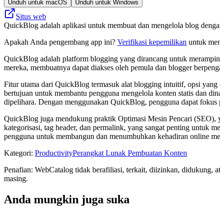
Unduh untuk macOS
Unduh untuk Windows
Situs web
QuickBlog adalah aplikasi untuk membuat dan mengelola blog denga
Apakah Anda pengembang app ini?
Verifikasi kepemilikan
untuk meng
QuickBlog adalah platform blogging yang dirancang untuk merampi
mereka, membuatnya dapat diakses oleh pemula dan blogger berpengal
Fitur utama dari QuickBlog termasuk alat blogging intuitif, opsi ya
bertujuan untuk membantu pengguna mengelola konten statis dan dina
dipelihara. Dengan menggunakan QuickBlog, pengguna dapat fokus 
QuickBlog juga mendukung praktik Optimasi Mesin Pencari (SEO), y
kategorisasi, tag header, dan permalink, yang sangat penting untu
pengguna untuk membangun dan menumbuhkan kehadiran online me
Kategori
:
Productivity
Perangkat Lunak Pembuatan Konten
Penafian: WebCatalog tidak berafiliasi, terkait, diizinkan, didukun
masing.
Anda mungkin juga suka