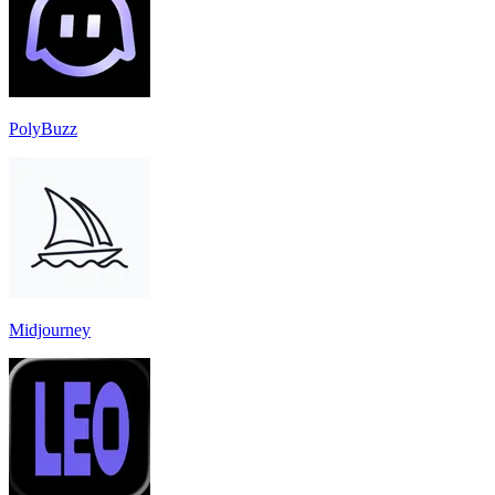
PolyBuzz
Midjourney