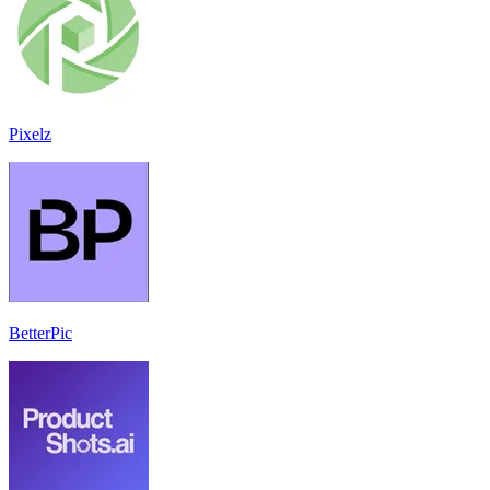
Pixelz
BetterPic