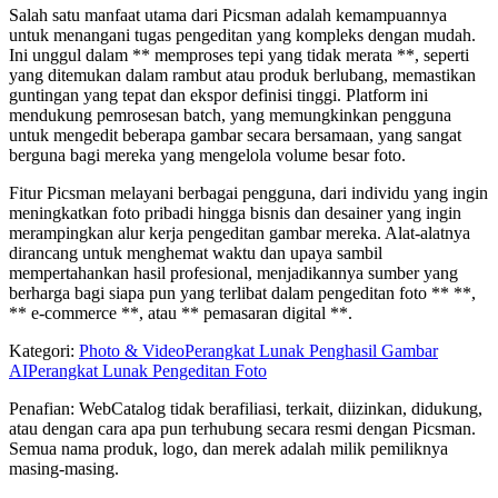
Salah satu manfaat utama dari Picsman adalah kemampuannya
untuk menangani tugas pengeditan yang kompleks dengan mudah.
Ini unggul dalam ** memproses tepi yang tidak merata **, seperti
yang ditemukan dalam rambut atau produk berlubang, memastikan
guntingan yang tepat dan ekspor definisi tinggi. Platform ini
mendukung pemrosesan batch, yang memungkinkan pengguna
untuk mengedit beberapa gambar secara bersamaan, yang sangat
berguna bagi mereka yang mengelola volume besar foto.
Fitur Picsman melayani berbagai pengguna, dari individu yang ingin
meningkatkan foto pribadi hingga bisnis dan desainer yang ingin
merampingkan alur kerja pengeditan gambar mereka. Alat-alatnya
dirancang untuk menghemat waktu dan upaya sambil
mempertahankan hasil profesional, menjadikannya sumber yang
berharga bagi siapa pun yang terlibat dalam pengeditan foto ** **,
** e-commerce **, atau ** pemasaran digital **.
Kategori
:
Photo & Video
Perangkat Lunak Penghasil Gambar
AI
Perangkat Lunak Pengeditan Foto
Penafian: WebCatalog tidak berafiliasi, terkait, diizinkan, didukung,
atau dengan cara apa pun terhubung secara resmi dengan Picsman.
Semua nama produk, logo, dan merek adalah milik pemiliknya
masing-masing.