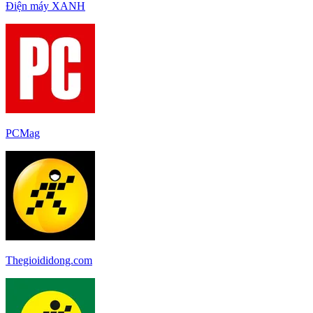
Điện máy XANH
PCMag
Thegioididong.com