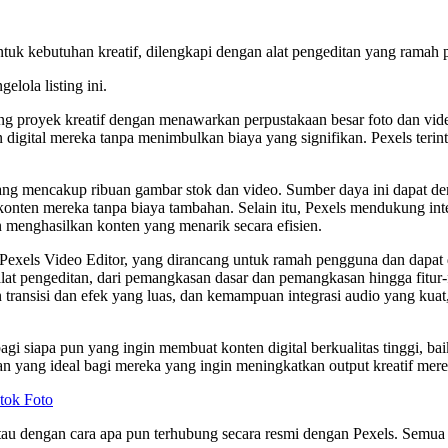
untuk kebutuhan kreatif, dilengkapi dengan alat pengeditan yang ramah
elola listing ini.
proyek kreatif dengan menawarkan perpustakaan besar foto dan video s
 digital mereka tanpa menimbulkan biaya yang signifikan. Pexels teri
, yang mencakup ribuan gambar stok dan video. Sumber daya ini dapat
n mereka tanpa biaya tambahan. Selain itu, Pexels mendukung integras
enghasilkan konten yang menarik secara efisien.
Pexels Video Editor, yang dirancang untuk ramah pengguna dan dapat d
alat pengeditan, dari pemangkasan dasar dan pemangkasan hingga fitur-f
n transisi dan efek yang luas, dan kemampuan integrasi audio yang kua
gi siapa pun yang ingin membuat konten digital berkualitas tinggi, ba
an yang ideal bagi mereka yang ingin meningkatkan output kreatif mer
tok Foto
g, atau dengan cara apa pun terhubung secara resmi dengan Pexels. Sem