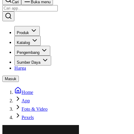
Cari
Buka menu
Produk
Katalog
Pengembang
Sumber Daya
Harga
Masuk
Home
App
Foto & Video
Pexels