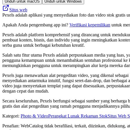
Unduh untuk macOS
Unduh untuk Windows
Situs web
Pexels adalah aplikasi yang menyediakan foto dan video stok gratis 
Apakah Anda pengembang app ini?
Verifikasi kepemilikan
untuk meng
Pexels adalah platform komprehensif yang dirancang untuk mendukung 
pembuat konten, bisnis, dan individu yang ingin meningkatkan konten
serba guna untuk berbagai kebutuhan kreatif.
Salah satu fitur utama Pexels adalah perpustakaan media yang luas
pengguna kemampuan untuk menambahkan sentuhan profesional ke konte
memungkinkan pengguna untuk merampingkan alur kerja mereka dan m
Pexels juga menawarkan alat pengeditan video, yang dikenal sebagai 
menyediakan antarmuka intuitif, fungsi seret-dan-drop, dan berbagai 
video juga menyertakan templat yang dapat disesuaikan, perpustakaa
dengan cepat dan mudah.
Secara keseluruhan, Pexels berfungsi sebagai sumber yang berharga ba
gratis dan alat pengeditan yang ramah pengguna menjadikannya pilih
Kategori
:
Photo & Video
Perangkat Lunak Rekaman Stok
Situs Web S
Penafian: WebCatalog tidak berafiliasi, terkait, diizinkan, didukun