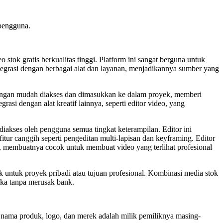
 pengguna.
tok gratis berkualitas tinggi. Platform ini sangat berguna untuk
ntegrasi dengan berbagai alat dan layanan, menjadikannya sumber yang
 dengan mudah diakses dan dimasukkan ke dalam proyek, memberi
i dengan alat kreatif lainnya, seperti editor video, yang
iakses oleh pengguna semua tingkat keterampilan. Editor ini
itur canggih seperti pengeditan multi-lapisan dan keyframing. Editor
t, membuatnya cocok untuk membuat video yang terlihat profesional
ik untuk proyek pribadi atau tujuan profesional. Kombinasi media stok
eka tanpa merusak bank.
ua nama produk, logo, dan merek adalah milik pemiliknya masing-