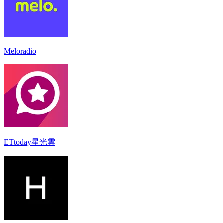
Meloradio
ETtoday星光雲