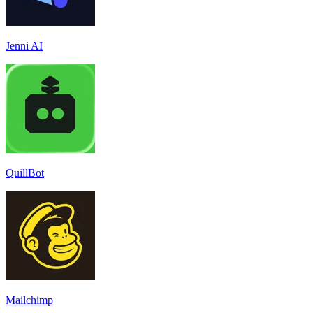
Jenni AI
QuillBot
Mailchimp