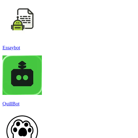
Essaybot
QuillBot