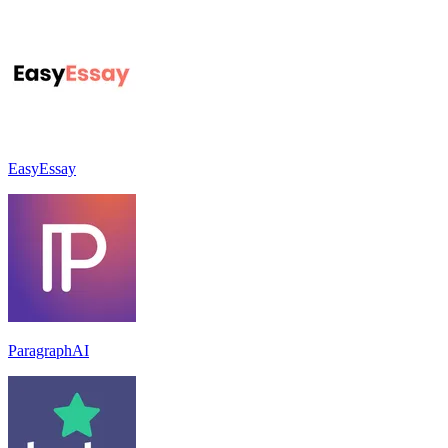
EasyEssay
ParagraphAI