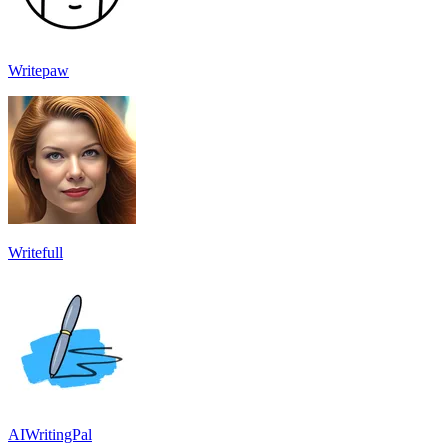
Writepaw
Writefull
AIWritingPal