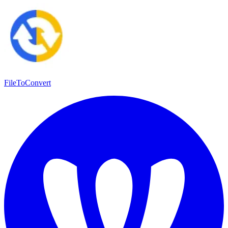
FileToConvert