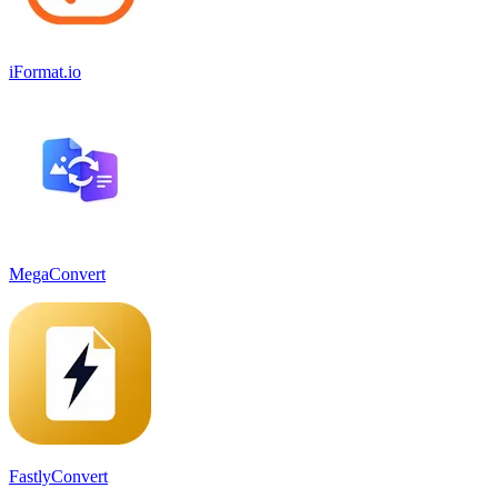
iFormat.io
MegaConvert
FastlyConvert