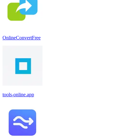
OnlineConvertFree
tools-online.app