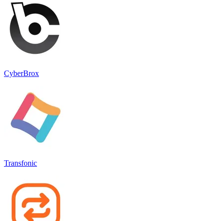
CyberBrox
Transfonic