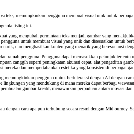
ipsi teks, memungkinkan pengguna membuat visual unik untuk berbagai
elola listing ini.
kuat yang mengubah permintaan teks menjadi gambar yang menakjubkan
gguna untuk membuat visual yang unik dan disesuaikan untuk berbagai
enarik, dan menghasilkan konten yang menarik yang beresonansi den
dan ramah pengguna. Pengguna dapat memasukkan petunjuk tertentu u
mpuan canggih seperti peningkatan akurasi cepat, alat pengeditan gam
asi mereka dan mempertahankan estetika yang konsisten di berbagai ga
ang memungkinkan pengguna untuk berinteraksi dengan AI dengan cara
 ke lingkungan yang mendukung di mana mereka dapat berbagi wawasan d
k pembuatan gambar kreatif, menawarkan perpaduan antara inovasi dan
g, atau dengan cara apa pun terhubung secara resmi dengan Midjourney.