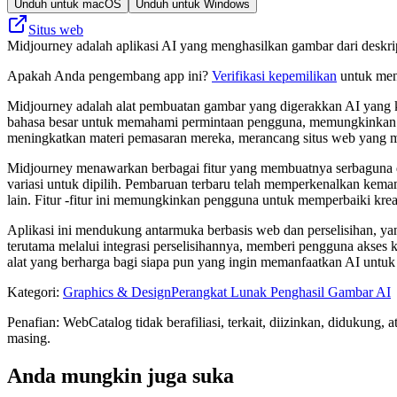
Unduh untuk macOS
Unduh untuk Windows
Situs web
Midjourney adalah aplikasi AI yang menghasilkan gambar dari deskr
Apakah Anda pengembang app ini?
Verifikasi kepemilikan
untuk meng
Midjourney adalah alat pembuatan gambar yang digerakkan AI yang 
bahasa besar untuk memahami permintaan pengguna, memungkinkan pen
meningkatkan materi pemasaran mereka, merancang situs web yang m
Midjourney menawarkan berbagai fitur yang membuatnya serbaguna 
variasi untuk dipilih. Pembaruan terbaru telah memperkenalkan kema
lain. Fitur -fitur ini memungkinkan pengguna untuk memperbaiki kre
Aplikasi ini mendukung antarmuka berbasis web dan perselisihan, y
terutama melalui integrasi perselisihannya, memberi pengguna akses
alat yang berharga bagi siapa pun yang ingin memanfaatkan AI untu
Kategori
:
Graphics & Design
Perangkat Lunak Penghasil Gambar AI
Penafian: WebCatalog tidak berafiliasi, terkait, diizinkan, didukun
masing.
Anda mungkin juga suka