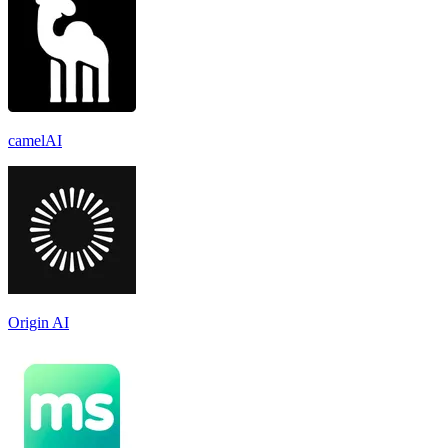
camelAI
Origin AI