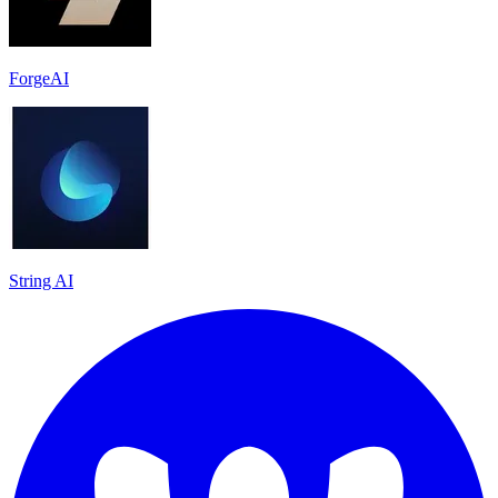
ForgeAI
String AI