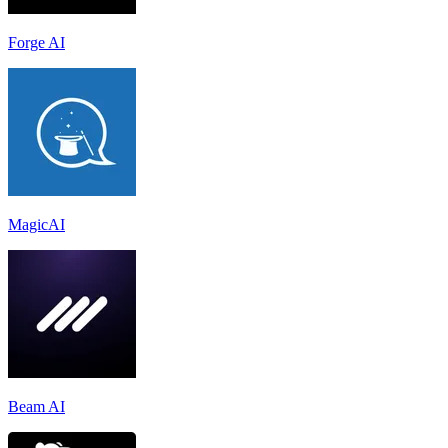
Forge AI
MagicAI
Beam AI