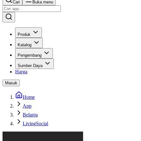
Cari
Buka menu
Produk
Katalog
Pengembang
Sumber Daya
Harga
Masuk
Home
App
Belanja
LivingSocial