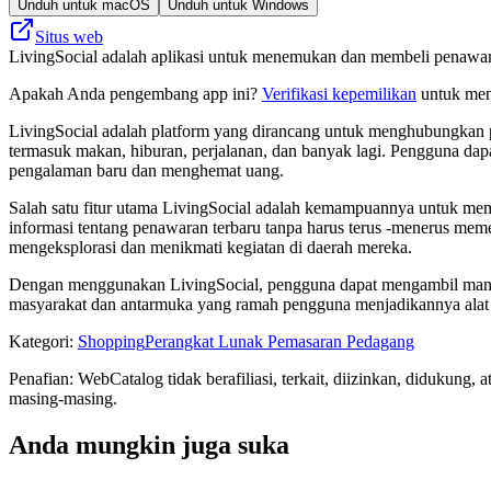
Unduh untuk macOS
Unduh untuk Windows
Situs web
LivingSocial adalah aplikasi untuk menemukan dan membeli penawara
Apakah Anda pengembang app ini?
Verifikasi kepemilikan
untuk meng
LivingSocial adalah platform yang dirancang untuk menghubungkan 
termasuk makan, hiburan, perjalanan, dan banyak lagi. Pengguna d
pengalaman baru dan menghemat uang.
Salah satu fitur utama LivingSocial adalah kemampuannya untuk mem
informasi tentang penawaran terbaru tanpa harus terus -menerus me
mengeksplorasi dan menikmati kegiatan di daerah mereka.
Dengan menggunakan LivingSocial, pengguna dapat mengambil manfaat 
masyarakat dan antarmuka yang ramah pengguna menjadikannya alat 
Kategori
:
Shopping
Perangkat Lunak Pemasaran Pedagang
Penafian: WebCatalog tidak berafiliasi, terkait, diizinkan, didukun
masing-masing.
Anda mungkin juga suka