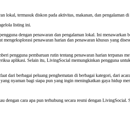
n lokal, termasuk diskon pada aktivitas, makanan, dan pengalaman di
elola listing ini.
pengguna dengan penawaran dan pengalaman lokal. Ini menawarkan be
apat mengeksplorasi penawaran harian dan penawaran khusus yang di
beri pengguna pembaruan rutin tentang penawaran harian terpanas me
meriksa aplikasi. Selain itu, LivingSocial memungkinkan pengguna u
dari berbagai peluang penghematan di berbagai kategori, dari acara l
yang nyaman bagi siapa pun yang ingin meningkatkan gaya hidup merek
g, atau dengan cara apa pun terhubung secara resmi dengan LivingSocia