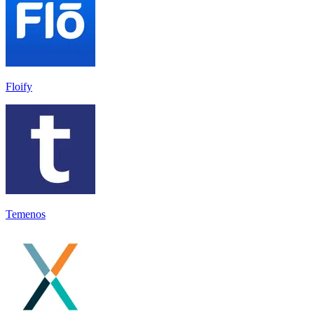
Floify
Temenos