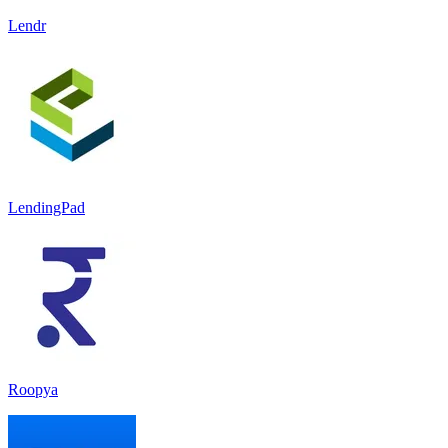
Lendr
LendingPad
Roopya