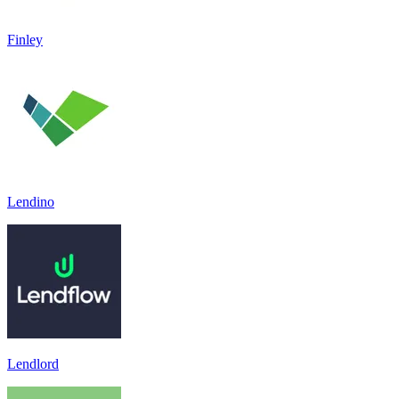
Finley
Lendino
Lendlord