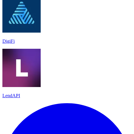
DigiFi
LendAPI