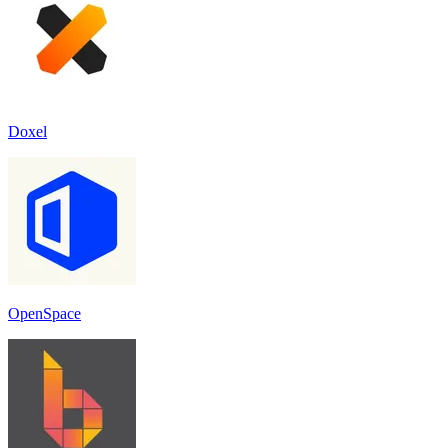
Doxel
OpenSpace