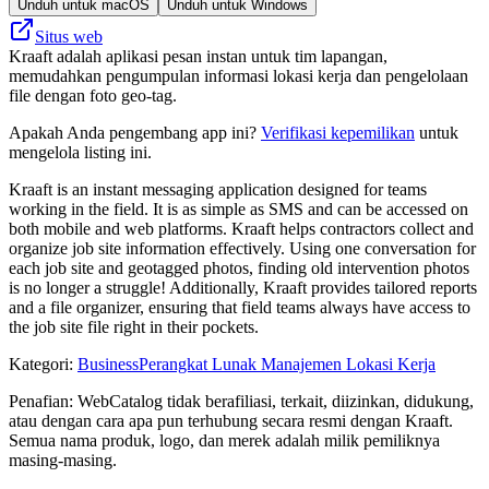
Unduh untuk macOS
Unduh untuk Windows
Situs web
Kraaft adalah aplikasi pesan instan untuk tim lapangan,
memudahkan pengumpulan informasi lokasi kerja dan pengelolaan
file dengan foto geo-tag.
Apakah Anda pengembang app ini?
Verifikasi kepemilikan
untuk
mengelola listing ini.
Kraaft is an instant messaging application designed for teams
working in the field. It is as simple as SMS and can be accessed on
both mobile and web platforms. Kraaft helps contractors collect and
organize job site information effectively. Using one conversation for
each job site and geotagged photos, finding old intervention photos
is no longer a struggle! Additionally, Kraaft provides tailored reports
and a file organizer, ensuring that field teams always have access to
the job site file right in their pockets.
Kategori
:
Business
Perangkat Lunak Manajemen Lokasi Kerja
Penafian: WebCatalog tidak berafiliasi, terkait, diizinkan, didukung,
atau dengan cara apa pun terhubung secara resmi dengan Kraaft.
Semua nama produk, logo, dan merek adalah milik pemiliknya
masing-masing.