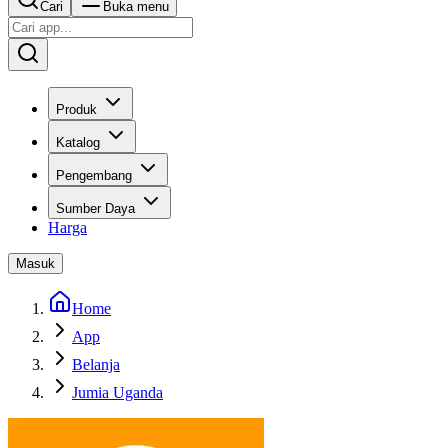
Cari
Buka menu
Produk
Katalog
Pengembang
Sumber Daya
Harga
Masuk
Home
App
Belanja
Jumia Uganda