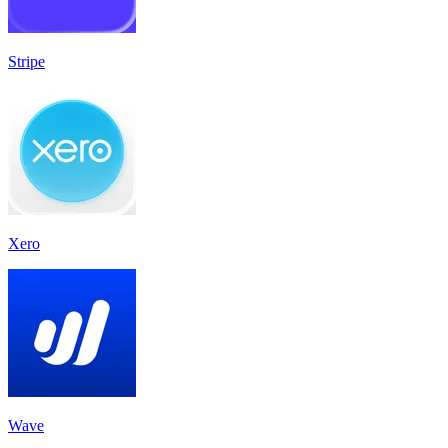
Stripe
Xero
Wave