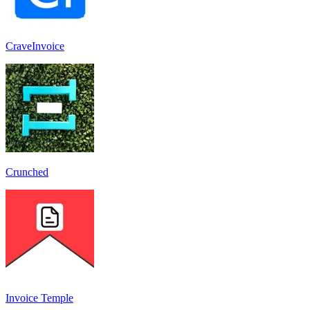
CraveInvoice
Crunched
Invoice Temple