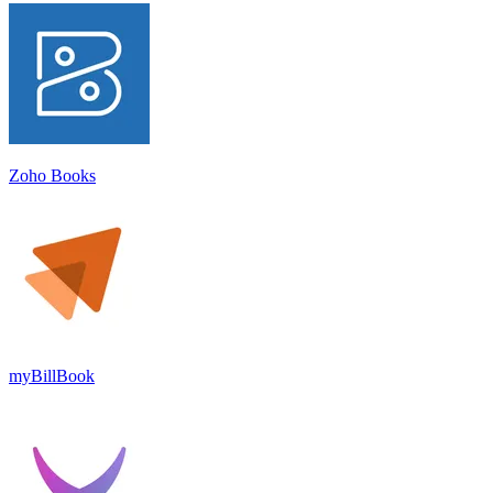
Zoho Books
myBillBook