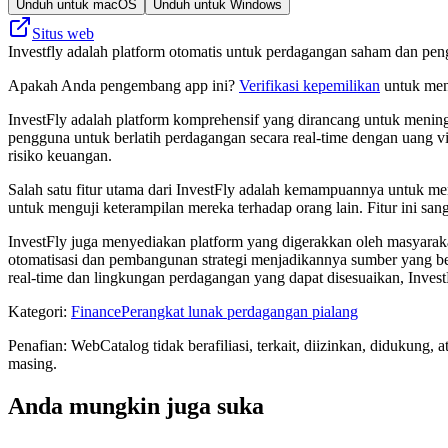
Unduh untuk macOS
Unduh untuk Windows
Situs web
Investfly adalah platform otomatis untuk perdagangan saham dan peng
Apakah Anda pengembang app ini?
Verifikasi kepemilikan
untuk meng
InvestFly adalah platform komprehensif yang dirancang untuk menin
pengguna untuk berlatih perdagangan secara real-time dengan uang v
risiko keuangan.
Salah satu fitur utama dari InvestFly adalah kemampuannya untuk m
untuk menguji keterampilan mereka terhadap orang lain. Fitur ini sa
InvestFly juga menyediakan platform yang digerakkan oleh masyarakat
otomatisasi dan pembangunan strategi menjadikannya sumber yang b
real-time dan lingkungan perdagangan yang dapat disesuaikan, Inve
Kategori
:
Finance
Perangkat lunak perdagangan pialang
Penafian: WebCatalog tidak berafiliasi, terkait, diizinkan, didukung
masing.
Anda mungkin juga suka