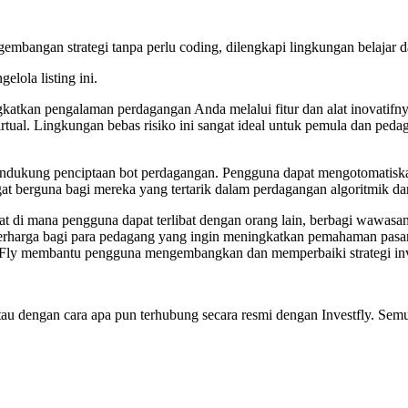
embangan strategi tanpa perlu coding, dilengkapi lingkungan belajar d
elola listing ini.
gkatkan pengalaman perdagangan Anda melalui fitur dan alat inovatif
irtual. Lingkungan bebas risiko ini sangat ideal untuk pemula dan pe
endukung penciptaan bot perdagangan. Pengguna dapat mengotomatiskan
ngat berguna bagi mereka yang tertarik dalam perdagangan algoritmik d
 di mana pengguna dapat terlibat dengan orang lain, berbagi wawasan, 
erharga bagi para pedagang yang ingin meningkatkan pemahaman pasa
stFly membantu pengguna mengembangkan dan memperbaiki strategi inve
, atau dengan cara apa pun terhubung secara resmi dengan Investfly. S