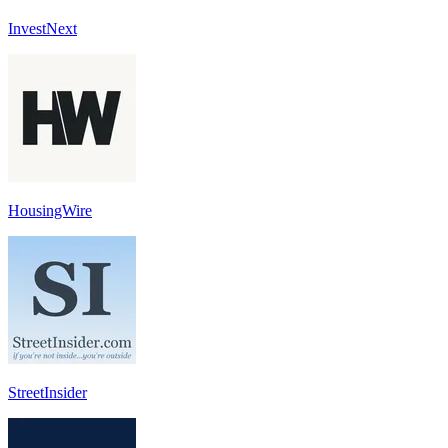
InvestNext
HousingWire
StreetInsider