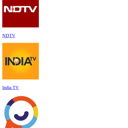
NDTV
India TV