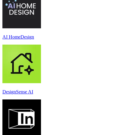
AI HomeDesign
DesignSense AI