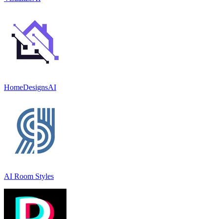
HomeDesignsAI
AI Room Styles