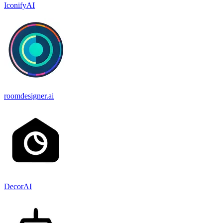
IconifyAI
roomdesigner.ai
DecorAI