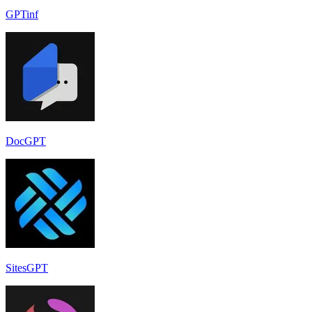
GPTinf
DocGPT
SitesGPT