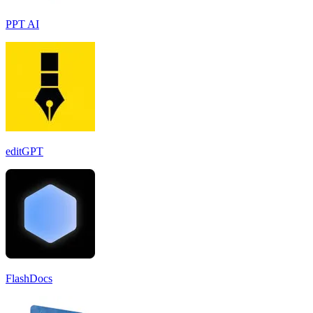
PPT AI
editGPT
FlashDocs