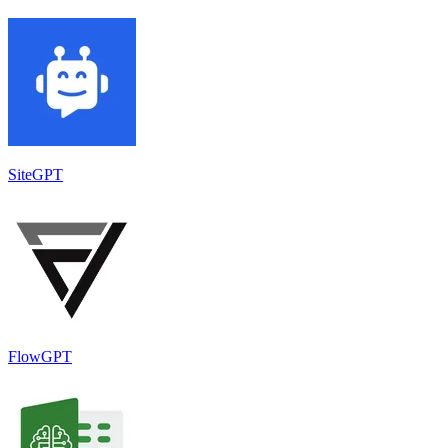
SiteGPT
FlowGPT