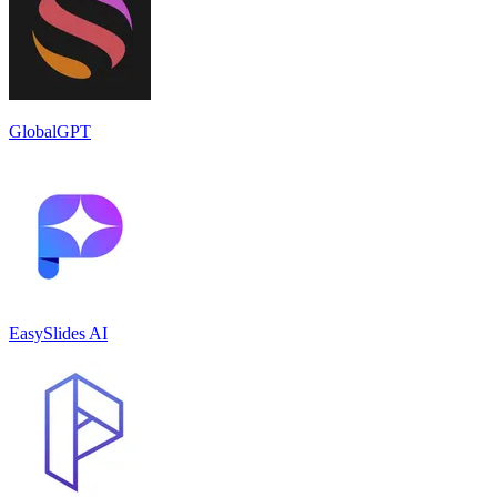
GlobalGPT
EasySlides AI