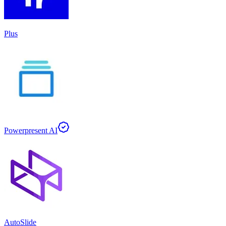
Plus
Powerpresent AI
AutoSlide