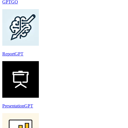
GPTGO
ReportGPT
PresentationGPT